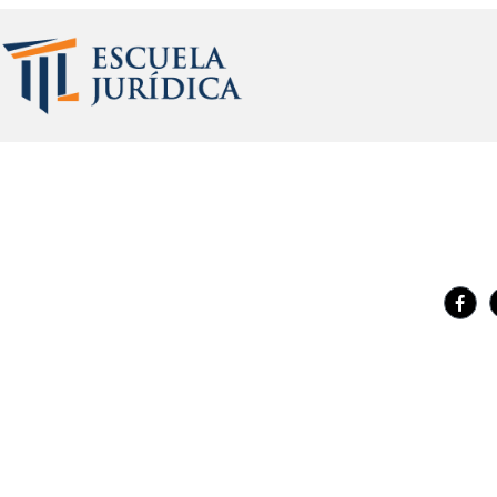
Institución dedicada a brindar servicios de capacitación
Síguen
académica de alta calidad a profesionales, funcionarios y
ejecutivos de los sectores público y privado, en las
especialidades de Derecho Registral, Derecho Notarial,
Direcc
Derecho Inmobiliario, Derecho Urbanístico y, de manera
Calle El
complementaria, Derecho administrativo y habilidades
Númer
profesionales (Redacción y Argumentación jurídica).
Email: