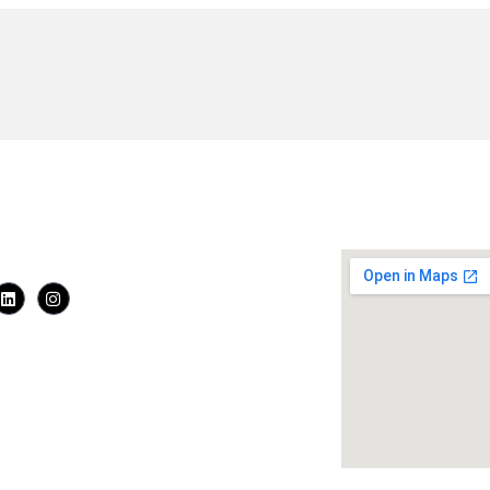
os:
ión:
ias Aguirre Nro. 126 Of. 302, Miraflores
o:
WhatsApp: 926 812 819
eventos@escuelajuridica.edu.pe