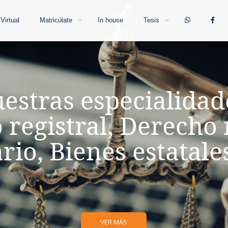
Virtual
Matricúlate
In house
Tesis
estras especialidad
registral, Derecho 
io, Bienes estatale
VER MÁS