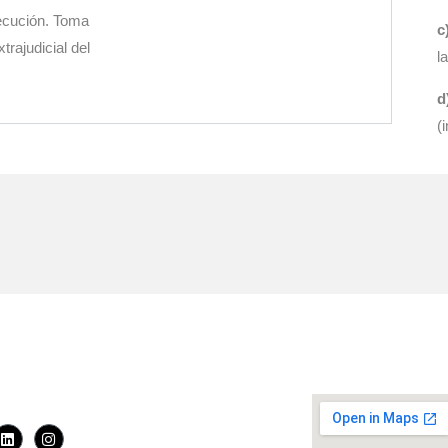
jecución. Toma
c
trajudicial del
l
d
(
os: