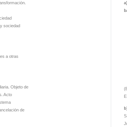
Transformación.
a
b
ociedad
 y sociedad
es a otras
iaria. Objeto de
(
s. Acto
E
istema
b
ancelación de
S
J