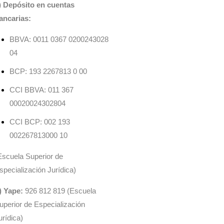
) Depósito en cuentas
ancarias:
BBVA: 0011 0367 0200243028
04
BCP: 193 2267813 0 00
CCI BBVA: 011 367
00020024302804
CCI BCP: 002 193
002267813000 10
Escuela Superior de
specialización Jurídica)
) Yape:
926 812 819 (Escuela
uperior de Especialización
urídica)