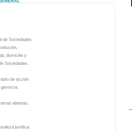
GENERAL
al de Sociedades.
titución,
al, domicilio y
 de Sociedades.
epto de acción.
 gerencia.
imas abiertas.
raleza jurídica,