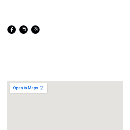
y Argumentación jurídica).
Síguenos:
Dirección:
Calle Elias Aguirre Nro. 126 Of. 302, Miraflores
Número:
WhatsApp: 926 812 819
Email:
eventos@escuelajuridica.edu.pe