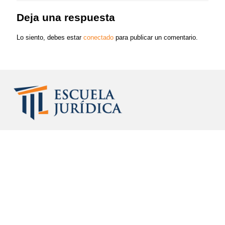
Deja una respuesta
Lo siento, debes estar
conectado
para publicar un comentario.
Institución dedicada a brindar servicios de capacitación
académica de alta calidad a profesionales, funcionarios y
ejecutivos de los sectores público y privado, en las
especialidades de Derecho Registral, Derecho Notarial, Derecho
Inmobiliario, Derecho Urbanístico y, de manera complementaria,
Derecho administrativo y habilidades profesionales (Redacción